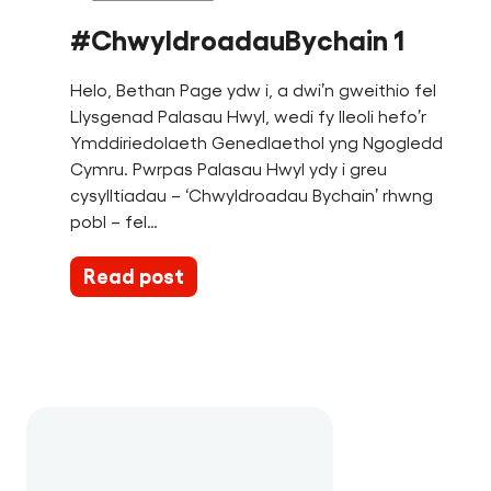
#ChwyldroadauBychain 1
Helo, Bethan Page ydw i, a dwi’n gweithio fel
Llysgenad Palasau Hwyl, wedi fy lleoli hefo’r
Ymddiriedolaeth Genedlaethol yng Ngogledd
Cymru. Pwrpas Palasau Hwyl ydy i greu
cysylltiadau – ‘Chwyldroadau Bychain’ rhwng
pobl – fel…
Read post