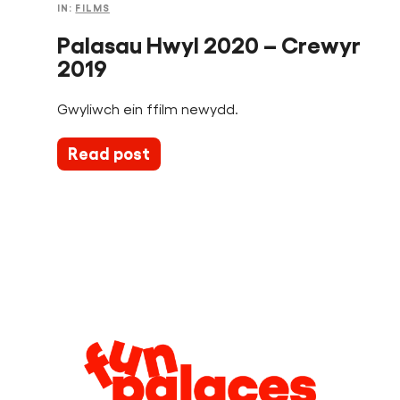
IN:
FILMS
Palasau Hwyl 2020 – Crewyr
2019
Gwyliwch ein ffilm newydd.
Read post
Legal
Information