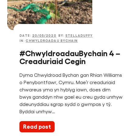
DATE:
20/05/2020
BY:
STELLADUFFY
IN:
CHWYLDROADAU BYCHAIN
#ChwyldroadauBychain 4 –
Creaduriaid Cegin
Dyma Chwyldroad Bychan gan Rhian Williams
o Penybontfawr, Cymru. Mae’r creaduriaid
chwareus yma yn hyblyg iawn, does dim
bwys ganddyn nhw gael eu creu gyda unrhyw
ddeunyddiau sgrap sydd o gwmpas y tŷ.
Byddai unrhyw…
Read post