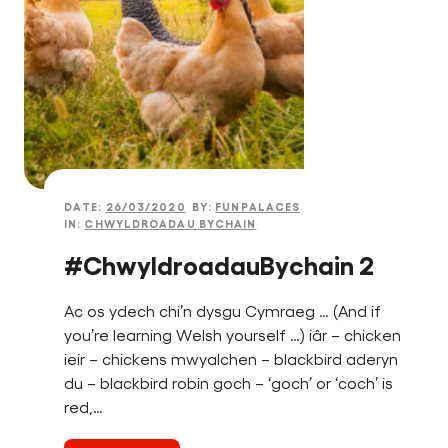
DATE:
26/03/2020
BY:
FUNPALACES
IN:
CHWYLDROADAU BYCHAIN
#ChwyldroadauBychain 2
Ac os ydech chi’n dysgu Cymraeg … (And if
you’re learning Welsh yourself …) iâr – chicken
ieir – chickens mwyalchen – blackbird aderyn
du – blackbird robin goch – ‘goch’ or ‘coch’ is
red,…