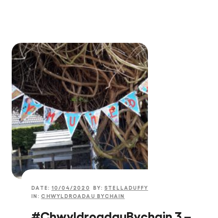
DATE:
10/04/2020
BY:
STELLADUFFY
IN:
CHWYLDROADAU BYCHAIN
#ChwyldroadauBychain 3 –