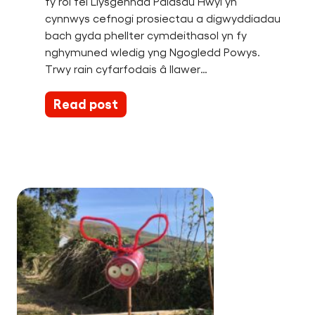
fy rôl fel Llysgennad Palasau Hwyl yn
cynnwys cefnogi prosiectau a digwyddiadau
bach gyda phellter cymdeithasol yn fy
nghymuned wledig yng Ngogledd Powys.
Trwy rain cyfarfodais â llawer…
Read post