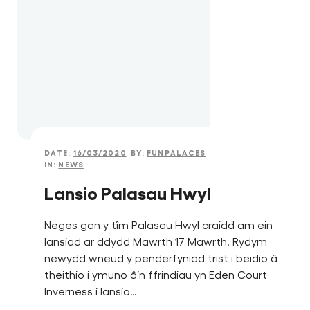
DATE:
16/03/2020
BY:
FUNPALACES
IN:
NEWS
Lansio Palasau Hwyl
Neges gan y tîm Palasau Hwyl craidd am ein
lansiad ar ddydd Mawrth 17 Mawrth. Rydym
newydd wneud y penderfyniad trist i beidio â
theithio i ymuno â’n ffrindiau yn Eden Court
Inverness i lansio…