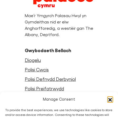
Mae’r Ymgyrch Palasau Hwyl yn
Gymdeithas nid er elw
Anghorfforedig, a westëir gan The
Albany, Deptford.
Gwybodaeth Bellach
Diogelu
Polisi Cwcis
Polisi Defnydd Derbyniol
Polisi Preifatrwydd
Telerau ac Amodau Crewyr
Manage Consent
Telerau ac Amodau Gwefan
To provide the best experiences, we use technologies like cookies to store
and/or access device information. Consenting to these technologies will