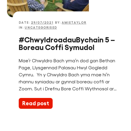
Dod o Hyd i Balas Hwyl
DATE:
29/07/2021
BY:
AMIETAYLOR
IN:
UNCATEGORISED
#ChwyldroadauBychain 5 –
Boreau Coffi Symudol
Mae’r Chwyldro Bach yma’n dod gan Bethan
English
Page, Llysgennad Palasau Hwyl Gogledd
Cymru. Yn y Chwyldro Bach yma mae hi’n
Mewngofnodi
rhannu syniadau ar gynnal boreau coffi ar
Zoom. Sut i Drefnu Bore Coffi Wythnosol ar…
Read post