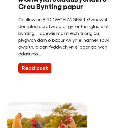
Creu Bynting papur
Canllawiau BYDDWCH ANGEN: 1. Gwnewch
dempled cardfwrdd ar gyfer trionglau eich
bynting. I ddewis maint eich trionglau,
plygwch darn o bapur A4 yn ei hanner sawl
gwaith, a pan fyddwch yn ei agor gallwch
ddarlunio…
Read post