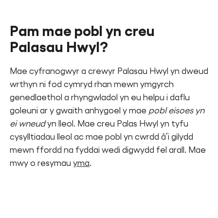
Pam mae pobl yn creu
Palasau Hwyl?
Mae cyfranogwyr a crewyr Palasau Hwyl yn dweud
wrthyn ni fod cymryd rhan mewn ymgyrch
genedlaethol a rhyngwladol yn eu helpu i daflu
goleuni ar y gwaith anhygoel y mae
pobl eisoes yn
ei wneud
yn lleol. Mae creu Palas Hwyl yn tyfu
cysylltiadau lleol ac mae pobl yn cwrdd â’i gilydd
mewn ffordd na fyddai wedi digwydd fel arall. Mae
mwy o resymau
yma
.