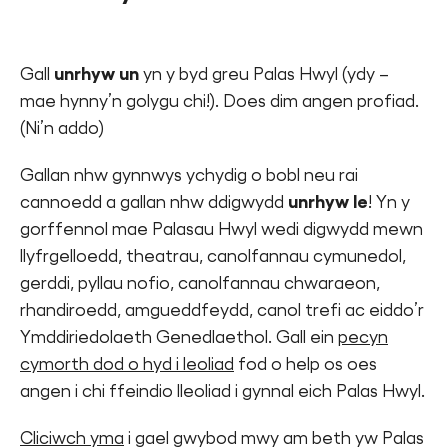
Gall
unrhyw un
yn y byd greu Palas Hwyl (ydy –
mae hynny’n golygu chi!). Does dim angen profiad.
(Ni’n addo)
Gallan nhw gynnwys ychydig o bobl neu rai
cannoedd a gallan nhw ddigwydd
unrhyw le
! Yn y
gorffennol mae Palasau Hwyl wedi digwydd mewn
llyfrgelloedd, theatrau, canolfannau cymunedol,
gerddi, pyllau nofio, canolfannau chwaraeon,
rhandiroedd, amgueddfeydd, canol trefi ac eiddo’r
Ymddiriedolaeth Genedlaethol. Gall ein
pecyn
cymorth dod o hyd i leoliad
fod o help os oes
angen i chi ffeindio lleoliad i gynnal eich Palas Hwyl.
Cliciwch yma
i gael gwybod mwy am beth yw Palas