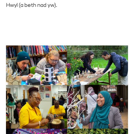
Hwyl (a beth nad yw).