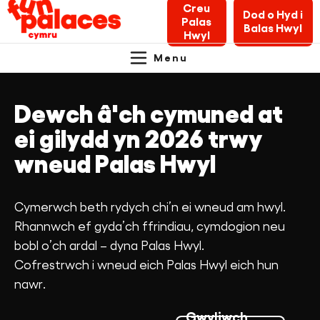
Creu
Dod o Hyd i
Palas
Balas Hwyl
Hwyl
Menu
Fun
Primary
Skip
Skip
Am y Palasau Hwyl
to
to
Navigation.
Palaces
Dewch â'ch cymuned at
content
navigation
1000 o Balasau Hwyl Bychain
Cymru
ei gilydd yn 2026 trwy
Newyddion a Blogiau
wneud Palas Hwyl
Pecyn Cymorth Crewyr
Cymerwch beth rydych chi’n ei wneud am hwyl.
Rhannwch ef gyda’ch ffrindiau, cymdogion neu
Cysylltu â ni
bobl o’ch ardal – dyna Palas Hwyl.
Cofrestrwch i wneud eich Palas Hwyl eich hun
Rhoddi
nawr.
Chwilio gwybodaeth am Balasau Hwyl
Gwyliwch