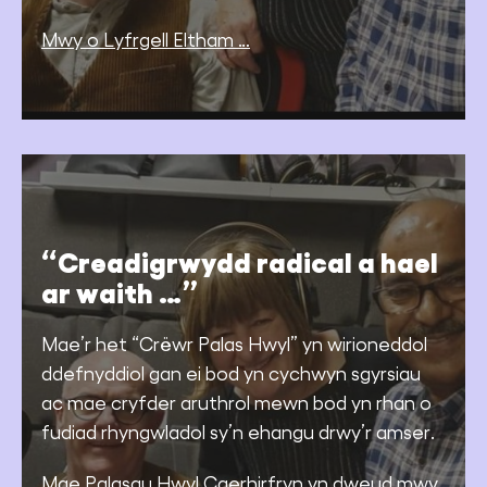
Mwy o Lyfrgell Eltham …
“Creadigrwydd radical a hael
ar waith …”
Mae’r het “Crëwr Palas Hwyl” yn wirioneddol
ddefnyddiol gan ei bod yn cychwyn sgyrsiau
ac mae cryfder aruthrol mewn bod yn rhan o
fudiad rhyngwladol sy’n ehangu drwy’r amser.
Mae Palasau Hwyl Caerhirfryn yn dweud mwy