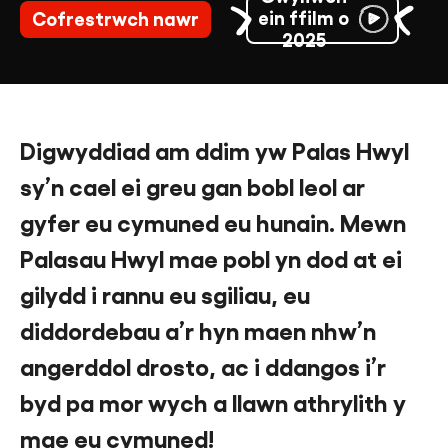
ein ffilm o
Cofrestrwch nawr
2025
Dod o Hyd i Balas Hwyl
Digwyddiad am ddim yw Palas Hwyl
sy’n cael ei greu gan bobl leol ar
gyfer eu cymuned eu hunain. Mewn
English
Palasau Hwyl mae pobl yn dod at ei
Mewngofnodi
gilydd i rannu eu sgiliau, eu
diddordebau a’r hyn maen nhw’n
angerddol drosto, ac i ddangos i’r
byd pa mor wych a llawn athrylith y
mae eu cymuned!