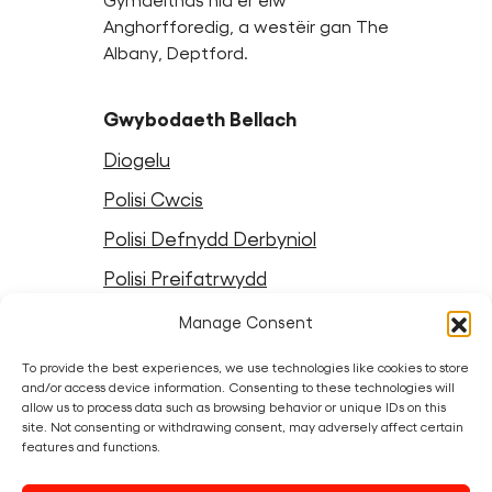
Gymdeithas nid er elw
Anghorfforedig, a westëir gan The
Albany, Deptford.
Gwybodaeth Bellach
Diogelu
Polisi Cwcis
Polisi Defnydd Derbyniol
Polisi Preifatrwydd
Telerau ac Amodau Crewyr
Manage Consent
Telerau ac Amodau Gwefan
To provide the best experiences, we use technologies like cookies to store
and/or access device information. Consenting to these technologies will
allow us to process data such as browsing behavior or unique IDs on this
Dilynwch Palasau Hwyl
site. Not consenting or withdrawing consent, may adversely affect certain
features and functions.
Instagram
Facebook