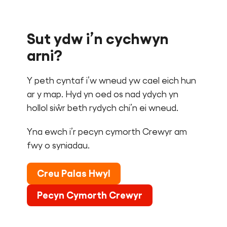
Sut ydw i’n cychwyn
arni?
Y peth cyntaf i’w wneud yw cael eich hun
ar y map. Hyd yn oed os nad ydych yn
hollol siŵr beth rydych chi’n ei wneud.
Yna ewch i’r pecyn cymorth Crewyr am
fwy o syniadau.
Creu Palas Hwyl
Pecyn Cymorth Crewyr