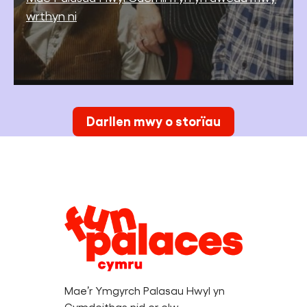
wrthyn ni
Darllen mwy o storïau
Legal
Information
Mae’r Ymgyrch Palasau Hwyl yn