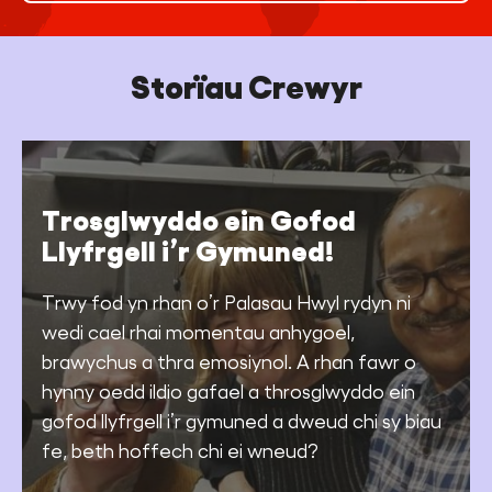
Storïau Crewyr
Trosglwyddo ein Gofod
Llyfrgell i’r Gymuned!
Trwy fod yn rhan o’r Palasau Hwyl rydyn ni
wedi cael rhai momentau anhygoel,
brawychus a thra emosiynol. A rhan fawr o
hynny oedd ildio gafael a throsglwyddo ein
gofod llyfrgell i’r gymuned a dweud chi sy biau
fe, beth hoffech chi ei wneud?