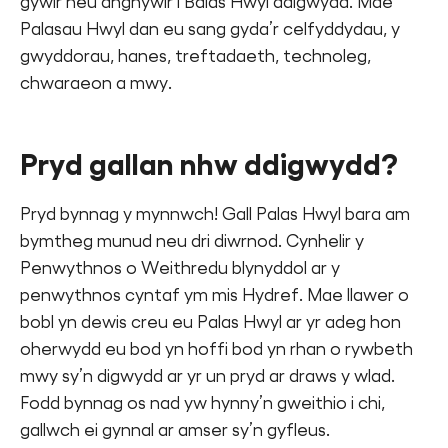
gywir neu anghywir i Balas Hwyl ddigwydd. Mae
Palasau Hwyl dan eu sang gyda’r celfyddydau, y
gwyddorau, hanes, treftadaeth, technoleg,
chwaraeon a mwy.
Pryd gallan nhw ddigwydd?
Pryd bynnag y mynnwch! Gall Palas Hwyl bara am
bymtheg munud neu dri diwrnod. Cynhelir y
Penwythnos o Weithredu blynyddol ar y
penwythnos cyntaf ym mis Hydref. Mae llawer o
bobl yn dewis creu eu Palas Hwyl ar yr adeg hon
oherwydd eu bod yn hoffi bod yn rhan o rywbeth
mwy sy’n digwydd ar yr un pryd ar draws y wlad.
Fodd bynnag os nad yw hynny’n gweithio i chi,
gallwch ei gynnal ar amser sy’n gyfleus.