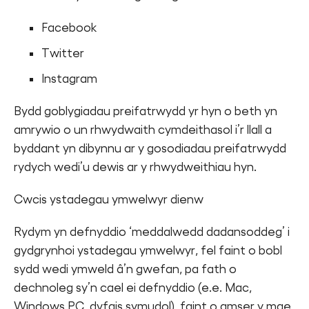
Facebook
Twitter
Instagram
Bydd goblygiadau preifatrwydd yr hyn o beth yn
amrywio o un rhwydwaith cymdeithasol i’r llall a
byddant yn dibynnu ar y gosodiadau preifatrwydd
rydych wedi’u dewis ar y rhwydweithiau hyn.
Cwcis ystadegau ymwelwyr dienw
Rydym yn defnyddio ‘meddalwedd dadansoddeg’ i
gydgrynhoi ystadegau ymwelwyr, fel faint o bobl
sydd wedi ymweld â’n gwefan, pa fath o
dechnoleg sy’n cael ei defnyddio (e.e. Mac,
Windows PC, dyfais symudol), faint o amser y mae