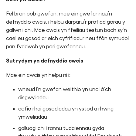
Fel bron pob gwefan, mae ein gwefannau’n
defnyddio cwcis, i helpu darparu’r profiad gorau y
Dod o Hyd i Balas Hwyl
gallwn i chi. Mae cwcis yn ffeiliau testun bach sy’n
cael eu gosod ar eich cyfrifiadur neu ffôn symudol
pan fyddwch yn pori gwefannau.
Sut rydym yn defnyddio cwcis
English
Mae ein cwcis yn helpu ni i:
Mewngofnodi
wneud i’n gwefan weithio yn unol â’ch
disgwyliadau
cofio rhai gosodiadau yn ystod a rhwng
ymweliadau
galluogi chi i rannu tudalennau gyda