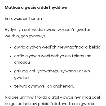
Mathau o gwcis a ddefnyddiwn
Ein cwcis ein hunain
Rydym yn defnyddio cwcis i wneud i’n gwefan
weithio, gan gynnwys:
gwirio a ydych wedi’ch mewngofnodi ai beidio
cofio a ydych wedi derbyn ein telerau ac
amodau
galluogi chi i ychwanegu sylwadau at ein
gwefan
teilwra cynnwys i’ch anghenion.
Nid oes unrhyw ffordd o atal y cwcis hyn rhag cael
eu gosod heblaw peidio â defnyddio ein gwefan.