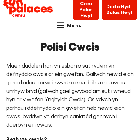
Creu
Dod o Hyd i
Palas
Balas Hwyl
Hwyl
Menu
Primary
Skip
Skip
Am y Palasau Hwyl
to
to
Polisi Cwcis
Navigation.
content
navigation
1000 o Balasau Hwyl Bychain
Mae’r dudalen hon yn esbonio sut rydym yn
Newyddion a Blogiau
defnyddio cwcis ar ein gwefan. Gallwch newid eich
gosodiadau porwr i rwystro neu ddileu ein cwcis
Pecyn Cymorth Crewyr
unrhyw bryd (gallwch gael gwybod am sut i wneud
hyn ar y wefan Ynghylch Cwcis). Os ydych yn
Cysylltu â ni
parhau i ddefnyddio ein gwefan heb newid eich
cwcis, byddwn yn derbyn caniatâd gennych i
Rhoddi
dderbyn ein cwcis.
Chwilio gwybodaeth am Balasau Hwyl
Beth yw cwcis?