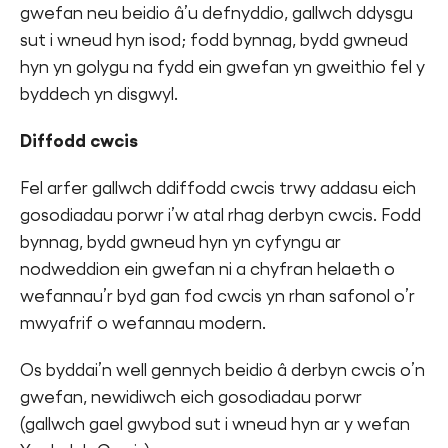
gwefan neu beidio â’u defnyddio, gallwch ddysgu
sut i wneud hyn isod; fodd bynnag, bydd gwneud
hyn yn golygu na fydd ein gwefan yn gweithio fel y
byddech yn disgwyl.
Diffodd cwcis
Fel arfer gallwch ddiffodd cwcis trwy addasu eich
gosodiadau porwr i’w atal rhag derbyn cwcis. Fodd
bynnag, bydd gwneud hyn yn cyfyngu ar
nodweddion ein gwefan ni a chyfran helaeth o
wefannau’r byd gan fod cwcis yn rhan safonol o’r
mwyafrif o wefannau modern.
Os byddai’n well gennych beidio â derbyn cwcis o’n
gwefan, newidiwch eich gosodiadau porwr
(gallwch gael gwybod sut i wneud hyn ar y wefan