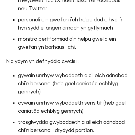
rhwydweithiau cymdeithasol fel Facebook
neu Twitter
personoli ein gwefan i’ch helpu dod o hyd i’r
hyn sydd ei angen arnoch yn gyflymach
monitro perfformiad a’n helpu gwella ein
gwefan yn barhaus i chi.
Nid ydym yn defnyddio cwcis i:
gywain unrhyw wybodaeth a all eich adnabod
chi’n bersonol (heb gael caniatâd echblyg
gennych)
cywain unrhyw wybodaeth sensitif (heb gael
caniatâd echblyg gennych)
trosglwyddo gwybodaeth a all eich adnabod
chi’n bersonol i drydydd partïon.