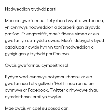
Nodweddion trydydd parti
Mae ein gwefannau, fel y rhan fwyaf o wefannau,
yn cynnwys nodweddion a ddarperir gan drydydd
partïon. Er enghraifft, mae’r fideos Vimeo ar ein
gwefan yn defnyddio cwcis. Mae’n debygol y bydd
dadalluogi’r cwcis hyn yn torri’r nodweddion a
gynigir gan y trydydd partïon hyn.
Cwcis gwefannau cymdeithasol
Rydym wedi cynnwys botymau rhannu ar ein
gwefannau fel y gallwch ‘Hoffi’ neu rannu ein
cynnwys ar Facebook, Twitter a rhwydweithiau
cymdeithasol eraill yn hwylus.
Mae cwcis yn cael eu gosod gan: