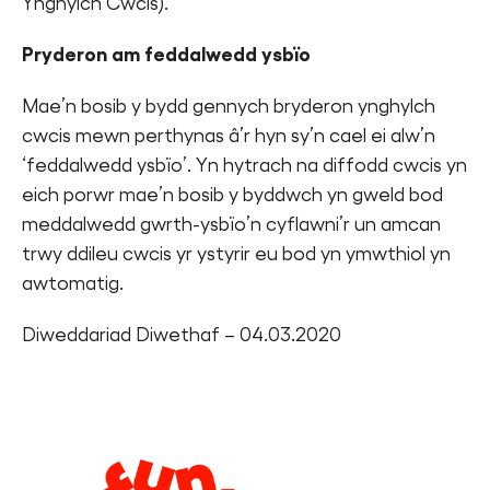
Ynghylch Cwcis).
Pryderon am feddalwedd ysbïo
Mae’n bosib y bydd gennych bryderon ynghylch
cwcis mewn perthynas â’r hyn sy’n cael ei alw’n
‘feddalwedd ysbïo’. Yn hytrach na diffodd cwcis yn
eich porwr mae’n bosib y byddwch yn gweld bod
meddalwedd gwrth-ysbïo’n cyflawni’r un amcan
trwy ddileu cwcis yr ystyrir eu bod yn ymwthiol yn
awtomatig.
Diweddariad Diwethaf – 04.03.2020
Legal