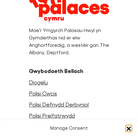
Information
Mae’r Ymgyrch Palasau Hwyl yn
Gymdeithas nid er elw
Anghorfforedig, a westëir gan The
Albany, Deptford.
Gwybodaeth Bellach
Diogelu
Polisi Cwcis
Polisi Defnydd Derbyniol
Polisi Preifatrwydd
Telerau ac Amodau Crewyr
Manage Consent
Telerau ac Amodau Gwefan