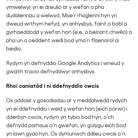
ymwelwyr yn ei dreulio ar y wefan a pha
dudalennau a welwyd. Mae’r rhaglenni hyn yn
dweud wrthym hefyd, yn anhysbys, faint o bobl a
gyrhaeddodd y wefan hon (e.e. o beiriant chwilio) a
pha un a oeddent wedi bod yma’n flaenorol ai
beidio.
Rydym yn defnyddio Google Analytics i wneud y
gwaith tracio defnyddwyr anhysbys.
Rhoi caniatâd i ni ddefnyddio cwcis
Os addasir y gosodiadau ar y meddalwedd rydych
yn ei ddefnyddio i weld y wefan hon (eich porwr) i
dderbyn cwcis, rydym yn tybio bod hyn, a’ch
defnydd parhaus o’n gwefan, yn golygu eich bod
yn iawn gyda hyn. Os dymunwch ddileu cwcis o’n