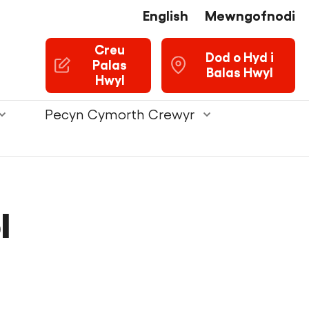
English
Mewngofnodi
Creu
U
Dod o Hyd i
Palas
Balas Hwyl
Hwyl
Pecyn Cymorth Crewyr
l