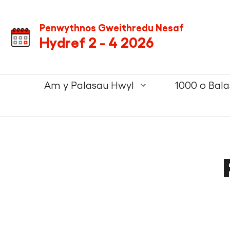
Skip
Skip
Next
to
to
Penwythnos Gweithredu Nesaf
content
navigation
Hydref 2 - 4 2026
Fun
Palace.
Primary
Am y Palasau Hwyl
1000 o Bal
Navigation.