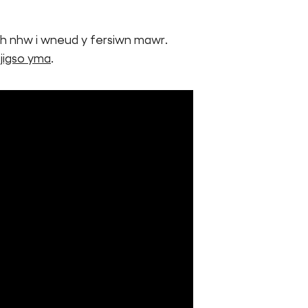
ch nhw i wneud y fersiwn mawr.
jigso yma
.