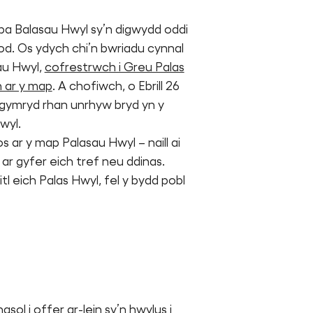
 pa Balasau Hwyl sy’n digwydd oddi
od. Os ydych chi’n bwriadu cynnal
au Hwyl,
cofrestrwch i Greu Palas
n ar y map
. A chofiwch, o Ebrill 26
i gymryd rhan unrhyw bryd yn y
wyl.
 ar y map Palasau Hwyl – naill ai
 ar gyfer eich tref neu ddinas.
tl eich Palas Hwyl, fel y bydd pobl
ol i offer ar-lein sy’n hwylus i