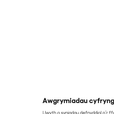
Awgrymiadau cyfrynga
Llwyth o syniadau defnyddiol o’r ffo