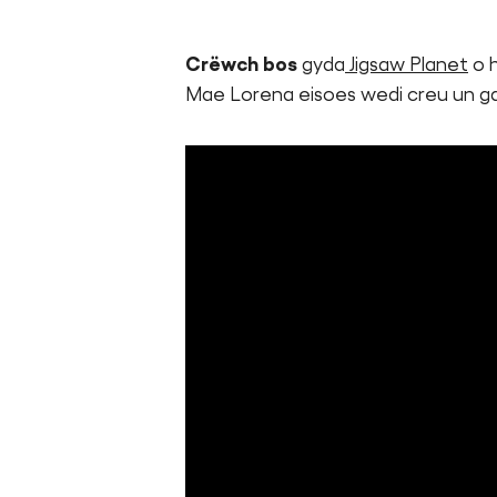
Crëwch bos
gyda
Jigsaw Planet
o h
Mae Lorena eisoes wedi creu un ga