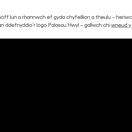
off lun a rhannwch ef gyda chyfeillion a theulu – heriw
n ddefnyddio’r logo Palasau Hwyl – gallwch chi
wneud y 