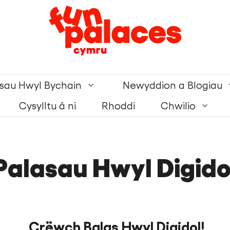
asau Hwyl Bychain
Newyddion a Blogiau
Cysylltu â ni
Rhoddi
Chwilio
Palasau Hwyl Digido
Crëwch Balas Hwyl Digidol!