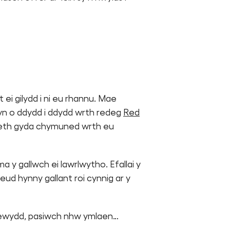
ei gilydd i ni eu rhannu. Mae
yn o ddydd i ddydd wrth redeg
Red
daeth gyda chymuned wrth eu
 y gallwch ei lawrlwytho. Efallai y
ud hynny gallant roi cynnig ar y
 newydd, pasiwch nhw ymlaen…