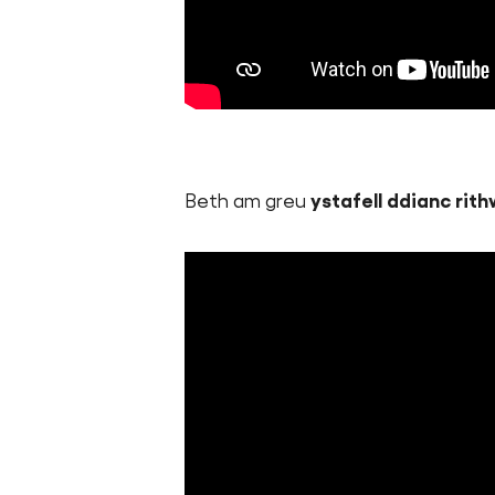
Beth am greu
ystafell ddianc rith