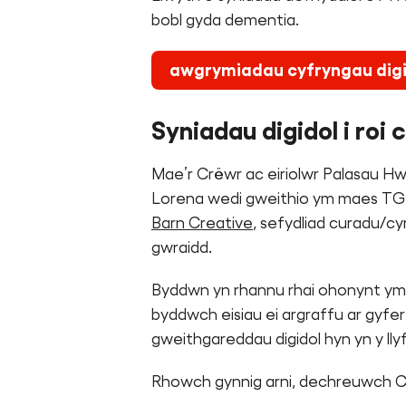
bobl gyda dementia.
awgrymiadau cyfryngau digi
Syniadau digidol i roi
Mae’r Crëwr ac eiriolwr Palasau Hwy
Lorena wedi gweithio ym maes TG e
Barn Creative
, sefydliad curadu/c
gwraidd.
Byddwn yn rhannu rhai ohonynt yma i
byddwch eisiau ei argraffu ar gyfe
gweithgareddau digidol hyn yn y llyf
Rhowch gynnig arni, dechreuwch Ch