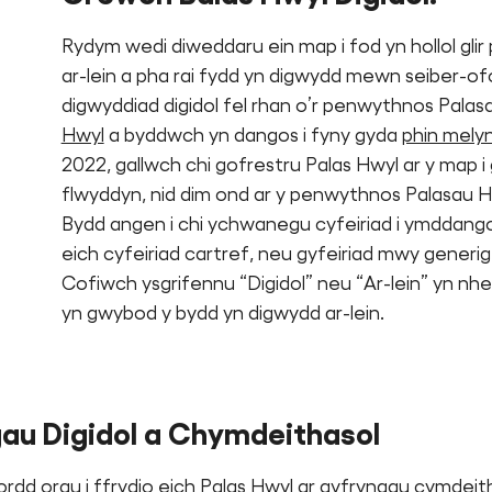
Rydym wedi diweddaru ein map i fod yn hollol glir
ar-lein a pha rai fydd yn digwydd mewn seiber-of
digwyddiad digidol fel rhan o’r penwythnos Palas
Hwyl
a byddwch yn dangos i fyny gyda
phin mely
2022, gallwch chi gofrestru Palas Hwyl ar y map 
flwyddyn, nid dim ond ar y penwythnos Palasau H
Bydd angen i chi ychwanegu cyfeiriad i ymddangos
eich cyfeiriad cartref, neu gyfeiriad mwy generig
Cofiwch ysgrifennu “Digidol” neu “Ar-lein” yn nhei
yn gwybod y bydd yn digwydd ar-lein.
u Digidol a Chymdeithasol
rdd orau i ffrydio eich Palas Hwyl ar gyfryngau cymdeithas