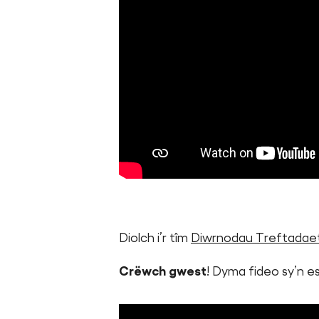
Diolch i’r tîm
Diwrnodau Treftadae
Crëwch gwest
! Dyma fideo sy’n e