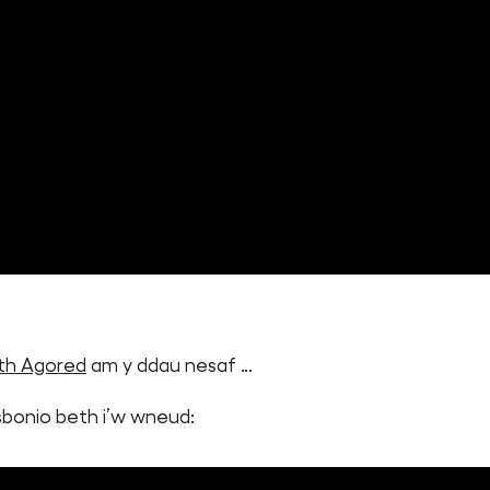
th Agored
am y ddau nesaf …
sbonio beth i’w wneud: