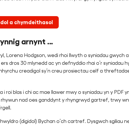
dol a chymdeithasol
 cynnig arnynt …
l, Lorena Hodgson, wedi rhoi llwyth o syniadau gwych at 
rs dros 30 mlynedd ac yn defnyddio rhai o’r syniadau h
ynhyrchu creadigol sy’n creu prosiectau celf a threfta
 roi blas i chi ac mae llawer mwy o syniadau yn y PDF yma
r rhywun nad oes ganddynt y rhyngrwyd gartref, trwy wne
rgell.
wyldro (digidol) Bychan o’ch cartref. Dysgwch sgiliau