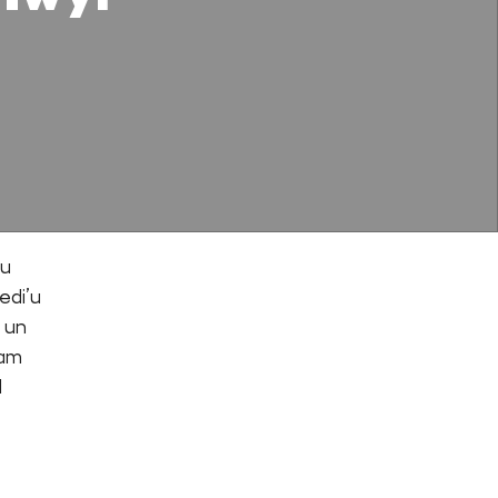
au
edi’u
 un
pam
d