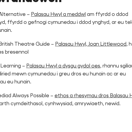
Alternative –
Palasau Hwyl a meddwl
am ffyrdd o ddod
yd, ffyrdd o gefnogi cymunedau i ddod ynghyd, ar eu te
nain.
British Theatre Guide –
Palasau Hwyl, Joan Littlewood
, 
es bresennol
 Learning –
Palasau Hwyl a dysgu gydol oes
, rhannu sgilia
iried mewn cymunedau i greu dros eu hunain ac ar eu
au eu hunain.
ediad Always Possible –
ethos a rhesymau dros Balasau 
arth cymdeithasol, cynhwysiad, amrywiaeth, newid.