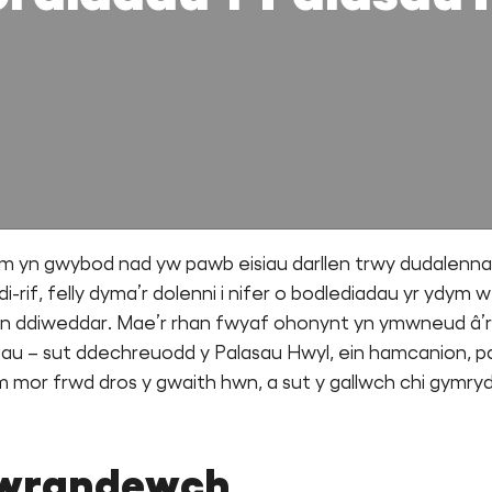
m yn gwybod nad yw pawb eisiau darllen trwy dudalenn
i-rif, felly dyma’r dolenni i nifer o bodlediadau yr ydym w
’n ddiweddar. Mae’r rhan fwyaf ohonynt yn ymwneud â’r
iau – sut ddechreuodd y Palasau Hwyl, ein hamcanion, 
 mor frwd dros y gwaith hwn, a sut y gallwch chi gymry
wrandewch