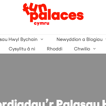
asau Hwyl Bychain
Newyddion a Blogiau
Cysylltu â ni
Rhoddi
Chwilio
ordiadau’r Palasau