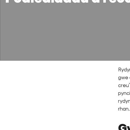
Rydy
gwe d
creu
pync
rydym
rhan.
G