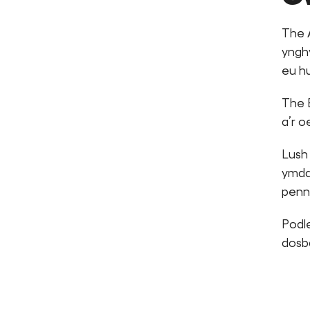
The 
yngh
eu hu
The 
a’r o
Lush
ymdd
penn
Podl
dosb