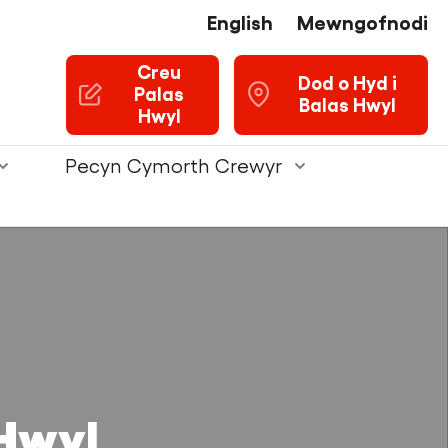
English
Mewngofnodi
Creu
U
Dod o Hyd i
Palas
Balas Hwyl
Hwyl
Pecyn Cymorth Crewyr
 Hwyl